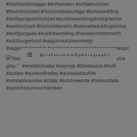
@stefaniereindlphotography