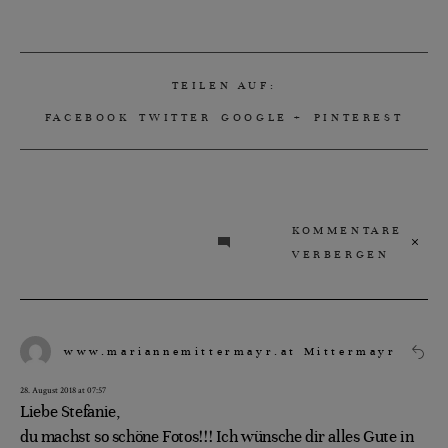
TEILEN AUF:
FACEBOOK
TWITTER
GOOGLE +
PINTEREST
KOMMENTARE
VERBERGEN
www.mariannemittermayr.at Mittermayr
28. August 2018 at 07:57
Liebe Stefanie,
du machst so schöne Fotos!!! Ich wünsche dir alles Gute in