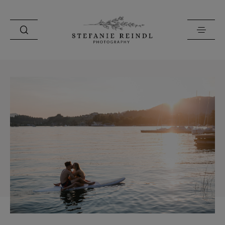
PORTFOLIO
ÜBER MICH
HOCHZEITSTIPPS
SHOP
BLOG
KONTAKT