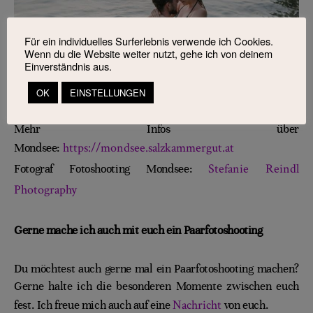
Für ein individuelles Surferlebnis verwende ich Cookies.
Wenn du die Website weiter nutzt, gehe ich von deinem
Einverständnis aus.
OK
EINSTELLUNGEN
Mehr Infos über
https://mondsee.salzkammergut.at
Mondsee:
Stefanie Reindl
Fotograf Fotoshooting Mondsee:
Photography
Gerne mache ich auch mit euch ein Paarfotoshooting
Du möchtest auch gerne mal ein Paarfotoshooting machen?
Gerne halte ich die besonderen Momente zwischen euch
Nachricht
fest. Ich freue mich auch auf eine
von euch.