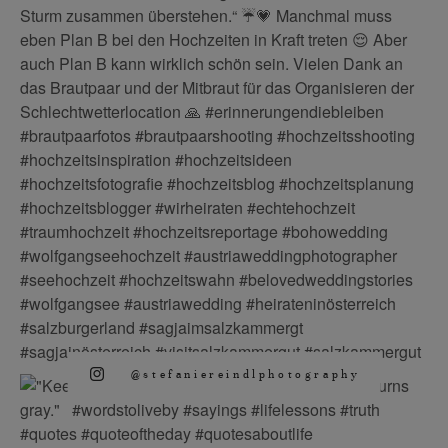
@stefaniereindlphotography