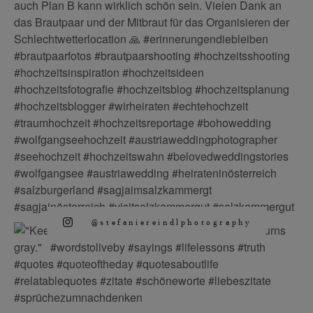
@stefaniereindlphotography