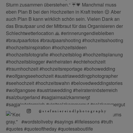
@stefaniereindlphotography