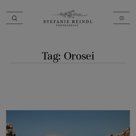
PORTFOLIO
Tag: Orosei
ÜBER MICH
HOCHZEITSTIPPS
SHOP
BLOG
KONTAKT