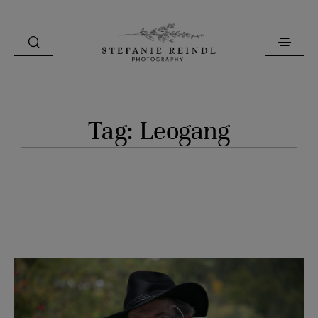
PORTFOLIO
Tag: Leogang
ÜBER MICH
HOCHZEITSTIPPS
SHOP
BLOG
KONTAKT