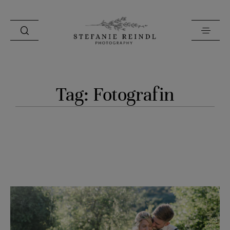
PORTFOLIO
Tag: Fotografin
ÜBER MICH
HOCHZEITSTIPPS
SHOP
BLOG
KONTAKT