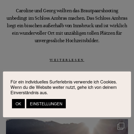
Caroline und Georg wollten das Brautpaarshooting
unbedingt im Schloss Ambras machen. Das Schloss Ambras
liegt ein bisschen außerhalb von Innsbruck und ist wirklich
ein wundervoller Ort mit unzähligen tollen Plätzen für
unvergessliche Hochzeitsbilder.
WEITERLESEN
Für ein individuelles Surferlebnis verwende ich Cookies.
Wenn du die Website weiter nutzt, gehe ich von deinem
Einverständnis aus.
OK
EINSTELLUNGEN