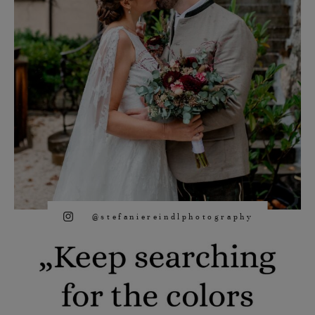
@stefaniereindlphotography