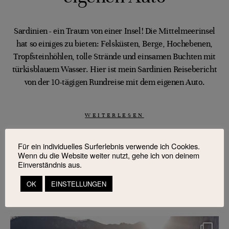
Sardinien - ein Traum von einer Insel! Die Mittelmeerinsel
hat so einiges zu bieten: Felsküsten, Berge, Hochebenen,
Tropfsteinhöhlen, tolle Strände und einsamen Buchten mit
türkisblauem Wasser. Hier ist mein Sardinien Reisebericht
von der 10-tägigen Rundreise mit dem eigenen Auto.
WEITERLESEN
Für ein individuelles Surferlebnis verwende ich Cookies.
Wenn du die Website weiter nutzt, gehe ich von deinem
Einverständnis aus.
OK
EINSTELLUNGEN