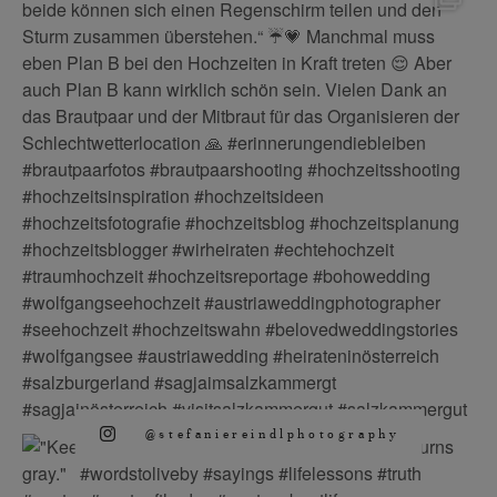
@stefaniereindlphotography