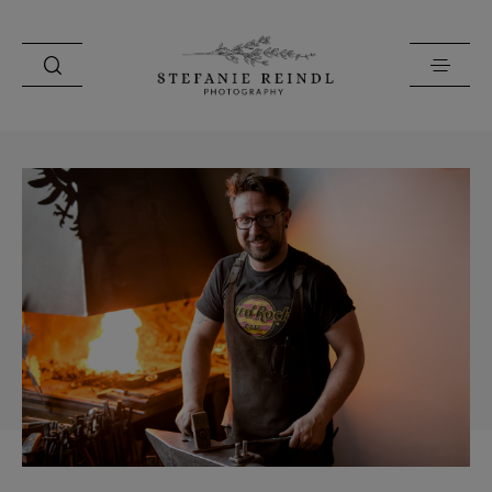
PORTFOLIO
ÜBER MICH
HOCHZEITSTIPPS
SHOP
BLOG
KONTAKT