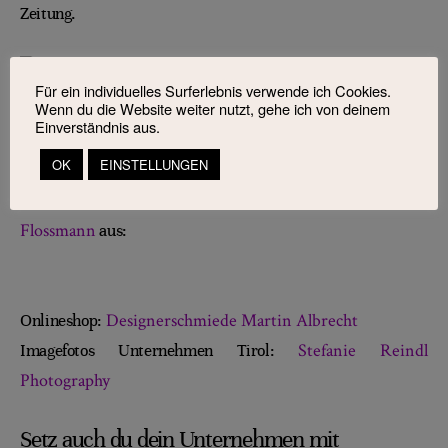
Zeitung.
Für ein individuelles Surferlebnis verwende ich Cookies.
Wenn du die Website weiter nutzt, gehe ich von deinem
Einverständnis aus.
OK
EINSTELLUNGEN
Und so sieht der schöne Kleiderbügel mit dem Tiroler Adler
Braut- und Abendmode
dann mit einem Brautkleid von
Flossmann
aus:
Designerschmiede Martin Albrecht
Onlineshop:
Stefanie Reindl
Imagefotos Unternehmen Tirol:
Photography
Setz auch du dein Unternehmen mit