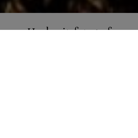
Hochzeitsfotograf
Grundlsee ♥ Heiraten im
Salzkammergut
Hochzeitsfotograf
Grundlsee