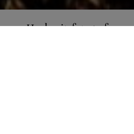
Hochzeitsfotograf
Altaussee ♥ Heiraten im
Ausseerland im
Salzkammergut
Hochzeitsfotograf