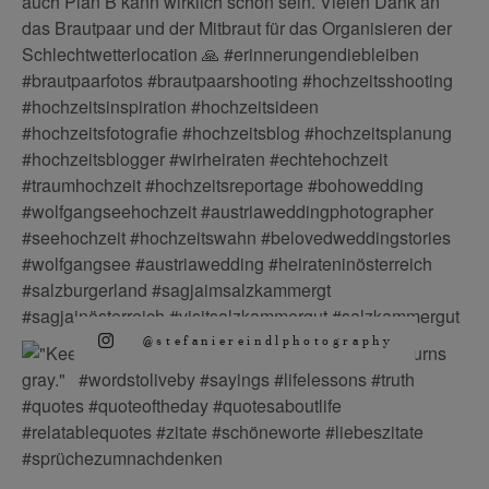
@stefaniereindlphotography